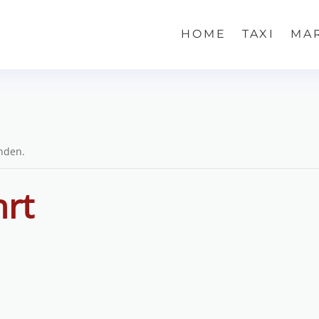
HOME
TAXI
MA
unden.
hrt