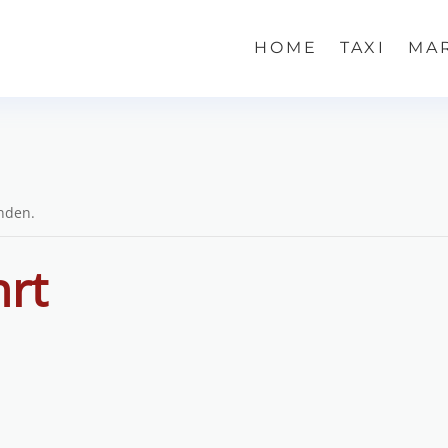
HOME
TAXI
MA
unden.
hrt