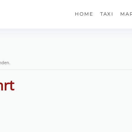
HOME
TAXI
MA
unden.
hrt