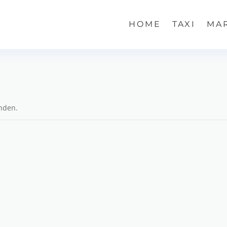
HOME
TAXI
MA
unden.