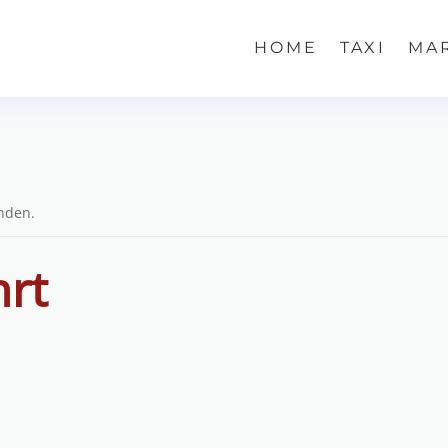
HOME
TAXI
MA
unden.
hrt